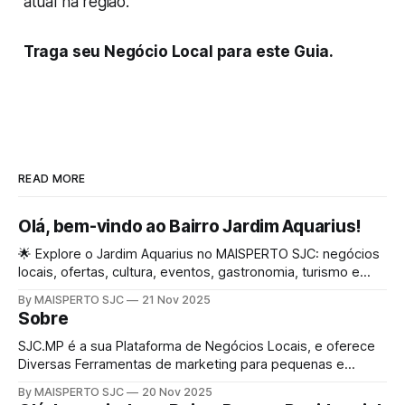
atual na região.
Traga seu Negócio Local para este Guia.
READ MORE
Olá, bem-vindo ao Bairro Jardim Aquarius!
🌟 Explore o Jardim Aquarius no MAISPERTO SJC: negócios
locais, ofertas, cultura, eventos, gastronomia, turismo e
serviços reunidos em um guia vivo que mostra o dia a dia e
By MAISPERTO SJC
21 Nov 2025
a modernidade de um dos bairros mais valorizados da
Sobre
cidade…
SJC.MP é a sua Plataforma de Negócios Locais, e oferece
Diversas Ferramentas de marketing para pequenas e
médias empresas ou profissionais, dedicadas para a
By MAISPERTO SJC
20 Nov 2025
Cidade e bairros de São José dos Campos. Resultados: