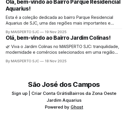
Olá, bem-vindo ao Bairro Parque Residencial
Mais Visibilidade, Mais Clientes e Mais Vendas...
Aquarius!
Esta é a coleção dedicada ao bairro Parque Residencial
Aquarius de SJC, uma das regiões mais importantes e
queridas de São José dos Campos. Aqui você encontra
By MAISPERTO SJC
19 Nov 2025
conteúdos completos sobre cultura, eventos, gastronomia,
Olá, bem-vindo ao Bairro Jardim Colinas!
turismo, história, serviços, experiências locais e muito mais
— tudo organizado automaticamente através das tags
🌿 Viva o Jardim Colinas no MAISPERTO SJC: tranquilidade,
relacionadas ao bairro.
modernidade e comércios selecionados em uma região
nobre. Explore cultura, eventos, serviços e experiências
By MAISPERTO SJC
18 Nov 2025
locais em um guia vivo que revela o dia a dia do bairro…
São José dos Campos
Sign up | Criar Conta Grátis
Bairros da Zona Oeste
Jardim Aquarius
Powered by
Ghost